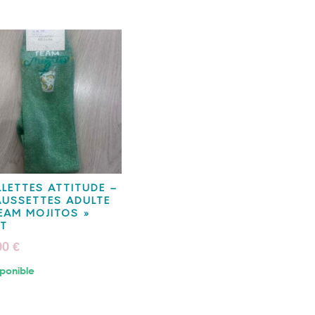
LLETTES ATTITUDE –
USSETTES ADULTE
EAM MOJITOS »
RT
00
€
ponible