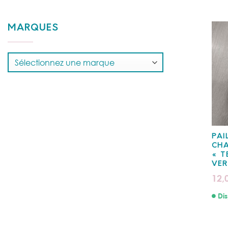
MARQUES
PAI
CHA
« T
VE
12,
Dis