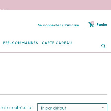
 ! 🦄
0
Panier
Se connecter / S’inscrire
PRÉ-COMMANDES
CARTE CADEAU
Re
po
ici le seul résultat