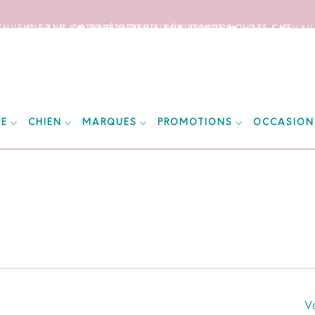
IENVENUE SUR NOTRE SITE DEDIE AUX AMOUREUX DES CHEVAUX
📦 FRAIS DE PORT OFFERTS DÈS 150€ D’ACHATS ! 📦
❤️ EXPÉDITIONS WORLDWIDE ❤️
IE
CHIEN
MARQUES
PROMOTIONS
OCCASION
Vo