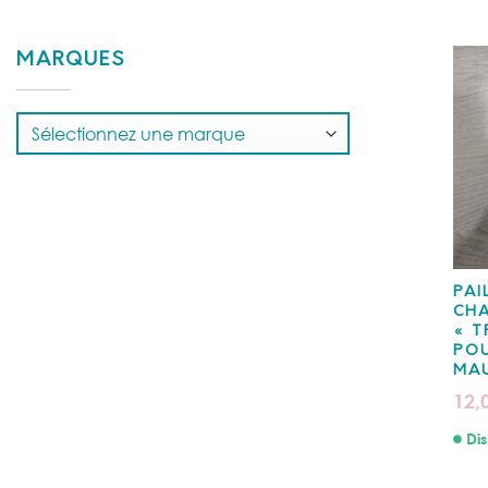
MARQUES
PAI
CHA
« 
PO
MA
12,
Dis