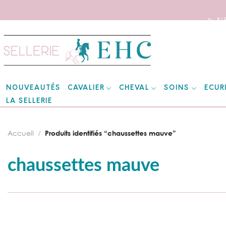
🦄 B
Skip
to
content
CAVALIER
CHEVAL
SOINS
ECUR
NOUVEAUTÉS
LA SELLERIE
Accueil
/
Produits identifiés “chaussettes mauve”
chaussettes mauve