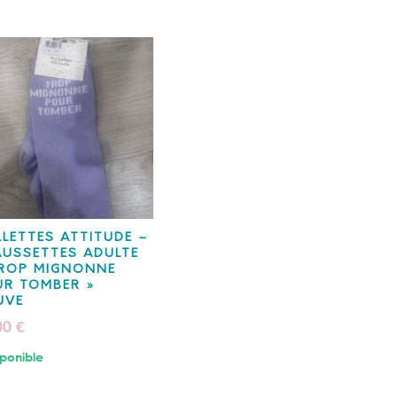
LLETTES ATTITUDE –
USSETTES ADULTE
TROP MIGNONNE
UR TOMBER »
UVE
00
€
ponible