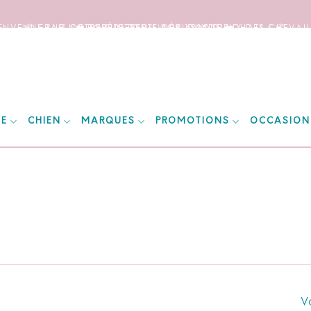
IENVENUE SUR NOTRE SITE DEDIE AUX AMOUREUX DES CHEVAUX
📦 FRAIS DE PORT OFFERTS DÈS 150€ D’ACHATS ! 📦
❤️ EXPÉDITIONS WORLDWIDE ❤️
IE
CHIEN
MARQUES
PROMOTIONS
OCCASION
Vo