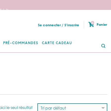
 ! 🦄
0
Panier
Se connecter / S’inscrire
PRÉ-COMMANDES
CARTE CADEAU
Re
po
ici le seul résultat