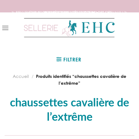
🦄 BIENVENUE SUR NOTRE SITE DEDIE AUX AMOUREUX DES CHEVAUX ! 🦄
📦 FRAIS DE PORT OFFERTS DÈS 150€ D’ACHATS ! 📦
❤️ EXPÉDITIONS WORLDWIDE ❤️
Skip
to
content
FILTRER
Accueil
/
Produits identifiés “chaussettes cavalière de
l’extrême”
chaussettes cavalière de
l’extrême