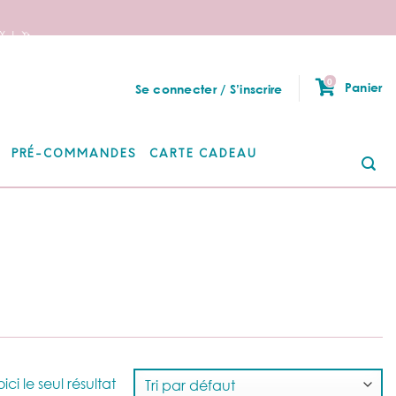
 ! 🦄
0
Panier
Se connecter / S’inscrire
PRÉ-COMMANDES
CARTE CADEAU
Re
po
ici le seul résultat