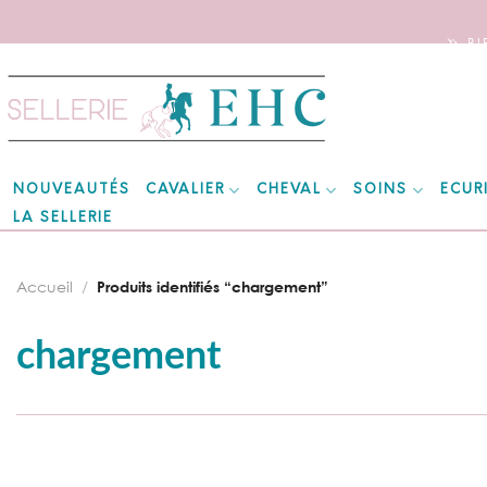
🦄 B
Skip
to
content
CAVALIER
CHEVAL
SOINS
ECUR
NOUVEAUTÉS
LA SELLERIE
Accueil
/
Produits identifiés “chargement”
chargement