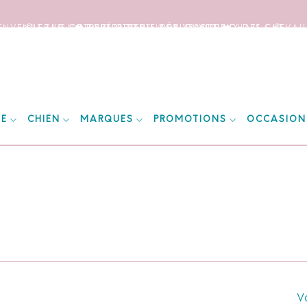
IENVENUE SUR NOTRE SITE DEDIE AUX AMOUREUX DES CHEVAUX
📦 FRAIS DE PORT OFFERTS DÈS 150€ D’ACHATS ! 📦
❤️ EXPÉDITIONS WORLDWIDE ❤️
IE
CHIEN
MARQUES
PROMOTIONS
OCCASION
Vo