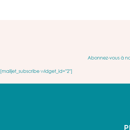
Abonnez-vous à not
[mailjet_subscribe widget_id="2"]
P