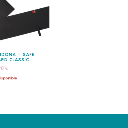
NDONA – SAFE
RD CLASSIC
90
€
isponible