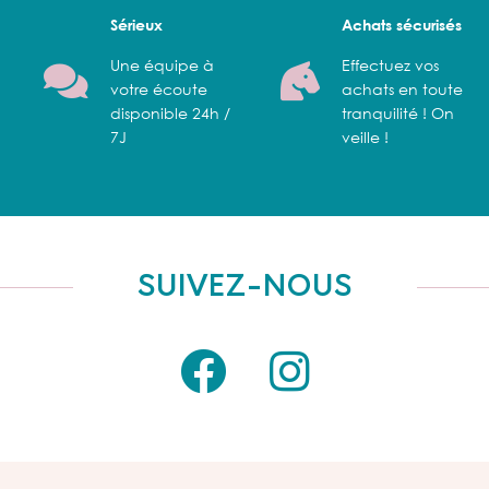
Sérieux
Achats sécurisés
Une équipe à
Effectuez vos
votre écoute
achats en toute
disponible 24h /
tranquilité ! On
7J
veille !
SUIVEZ-NOUS