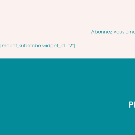
Abonnez-vous à not
[mailjet_subscribe widget_id="2"]
P