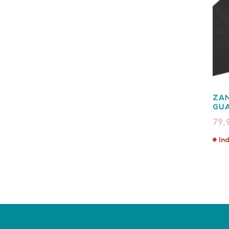
ZA
GUA
79,
Ind