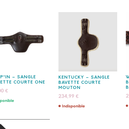
P’IN – SANGLE
W
KENTUCKY – SANGLE
ETTE COURTE ONE
B
BAVETTE COURTE
MOUTON
00
€
2
234,99
€
ponible
Indisponible