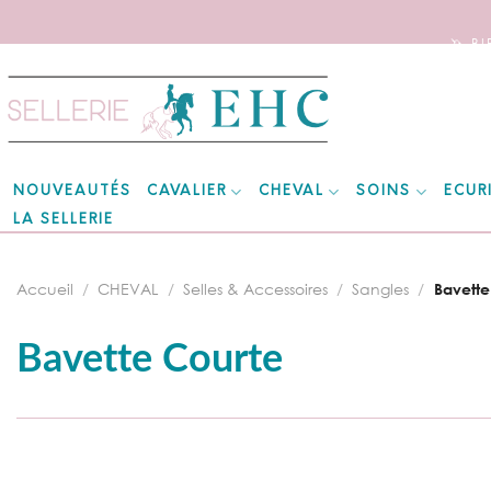
🦄 B
Skip
to
content
CAVALIER
CHEVAL
SOINS
ECUR
NOUVEAUTÉS
LA SELLERIE
Accueil
/
CHEVAL
/
Selles & Accessoires
/
Sangles
/
Bavette
Bavette Courte