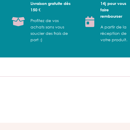
Livraison gratuite dès
14j pour vous
150 €
faire
rembourser
Profitez de vos
achats sans vous
A partir de la
soucier des frais de
réception de
port :)
votre produit.