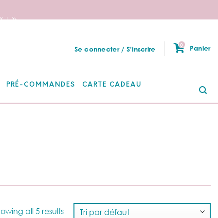
 ! 🦄
0
Panier
Se connecter / S’inscrire
PRÉ-COMMANDES
CARTE CADEAU
Re
po
owing all 5 results