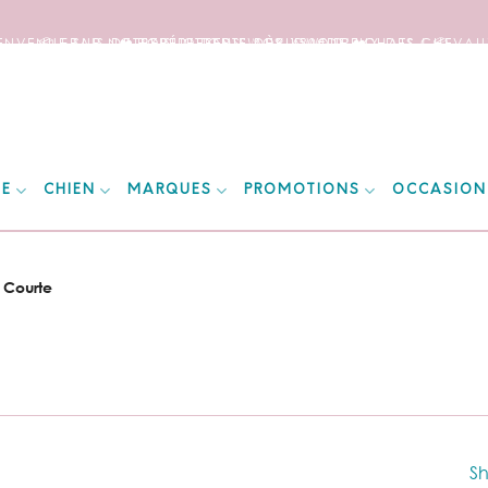
IENVENUE SUR NOTRE SITE DEDIE AUX AMOUREUX DES CHEVAUX
📦 FRAIS DE PORT OFFERTS DÈS 150€ D’ACHATS ! 📦
❤️ EXPÉDITIONS WORLDWIDE ❤️
IE
CHIEN
MARQUES
PROMOTIONS
OCCASION
 Courte
Sh